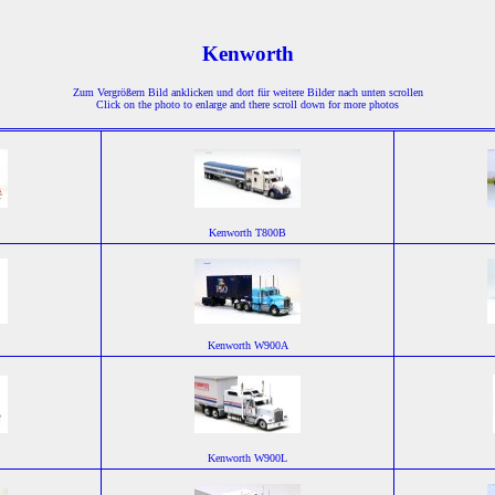
Kenworth
Zum Vergrößern Bild anklicken und dort für weitere Bilder nach unten scrollen
Click on the photo to enlarge and there scroll down for more photos
Kenworth T800B
Kenworth W900A
Kenworth W900L