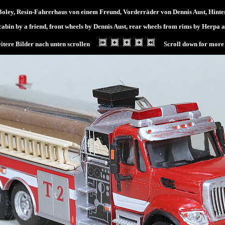
oley, Resin-Fahrerhaus von einem Freund, Vorderräder von Dennis Aust, Hinte
abin by a friend, front wheels by Dennis Aust, rear wheels from rims by Herpa a
itere Bilder nach unten scrollen
Scroll down for more 