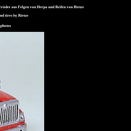
rräder aus Felgen von Herpa und Reifen von Rietze
nd tires by Rietze
photos