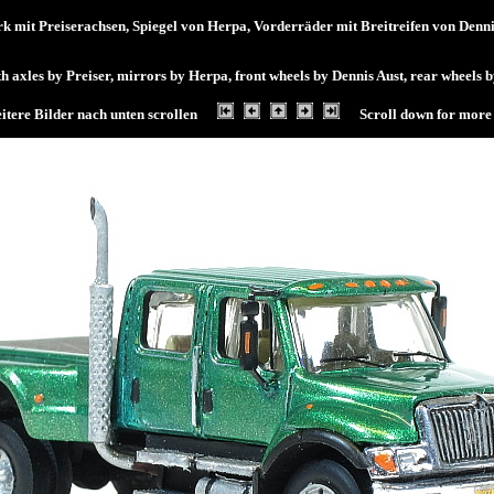
 mit Preiserachsen, Spiegel von Herpa, Vorderräder mit Breitreifen von Denni
th axles by Preiser, mirrors by Herpa, front wheels by Dennis Aust, rear whee
itere Bilder nach unten scrollen
Scroll down for more 